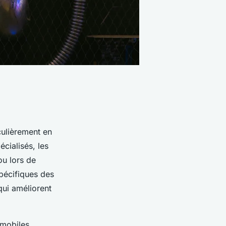
culièrement en
écialisés, les
ou lors de
pécifiques des
qui améliorent
 mobiles