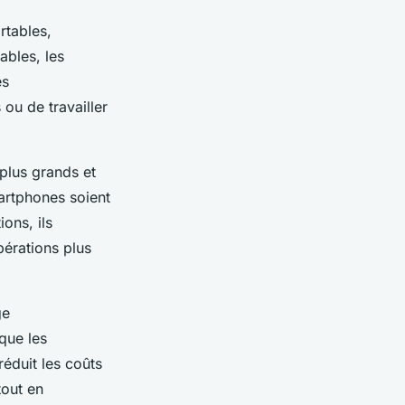
rtables,
ables, les
es
ou de travailler
 plus grands et
martphones soient
ons, ils
érations plus
ge
que les
éduit les coûts
tout en