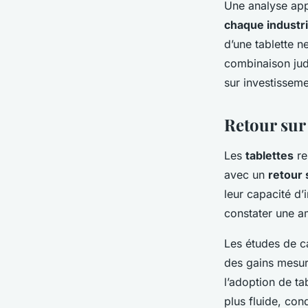
Une analyse app
chaque industr
d’une tablette n
combinaison judi
sur investisseme
Retour sur 
Les
tablettes
re
avec un
retour 
leur capacité d
constater une am
Les études de c
des gains mesura
l’adoption de ta
plus fluide, con