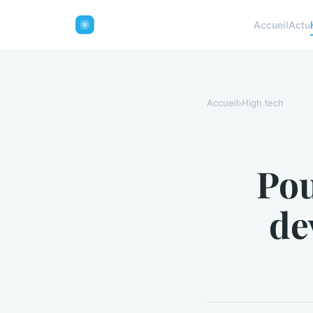
Accueil
Actu
Accueil
›
High tech
Pou
de