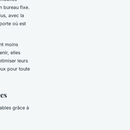
n bureau fixe.
lus, avec la
mporte où est
ant moins
nir, elles
timiser leurs
eux pour toute
ies
sables grâce à