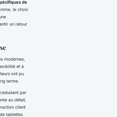
pécifiques de
somme, le choix
 une
ntir un retour
ise
ses modernes,
xibilité et à
teurs ont pu
ong terme.
traduisent par
nte au détail,
raction client
de tablettes