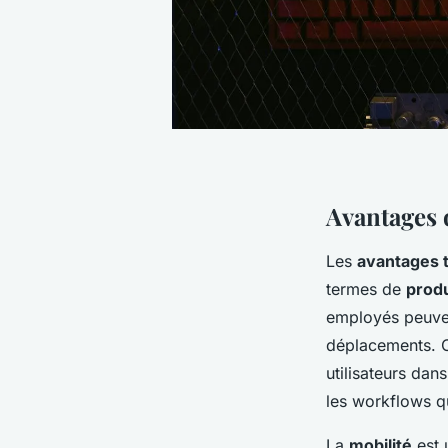
Avantages d
Les
avantages t
termes de
produ
employés peuven
déplacements. C
utilisateurs dan
les workflows q
La
mobilité
est 