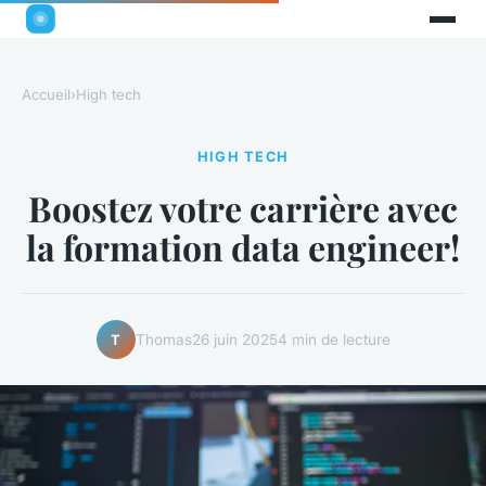
Accueil
›
High tech
HIGH TECH
Boostez votre carrière avec
la formation data engineer!
Thomas
26 juin 2025
4 min de lecture
T