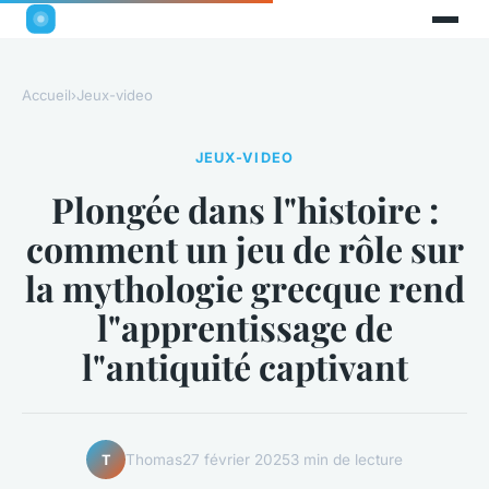
Accueil
›
Jeux-video
JEUX-VIDEO
Plongée dans l"histoire :
comment un jeu de rôle sur
la mythologie grecque rend
l"apprentissage de
l"antiquité captivant
Thomas
27 février 2025
3 min de lecture
T