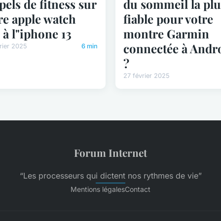
pels de fitness sur
du sommeil la plu
re apple watch
fiable pour votre
e à l"iphone 13
montre Garmin
connectée à Andr
rier 2025
6 min
?
27 février 2025
Forum Internet
“Les processeurs qui dictent nos rythmes de vie”
Mentions légales
Contact