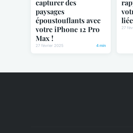
capturer des
rap
paysages
vot
époustouflants avec
lié
votre iPhone 12 Pro
27 fév
Max !
27 février 2025
4 min