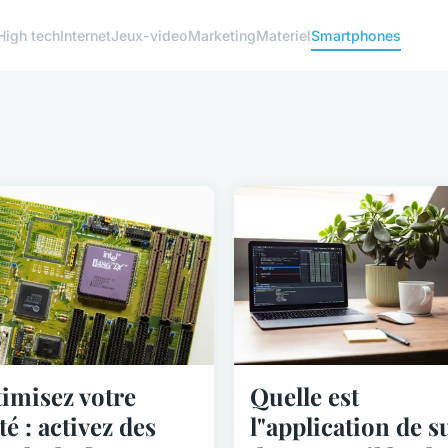
High tech
Internet
Jeux-video
Marketing
Materiel
Smartphones
imisez votre
Quelle est
té : activez des
l"application de s